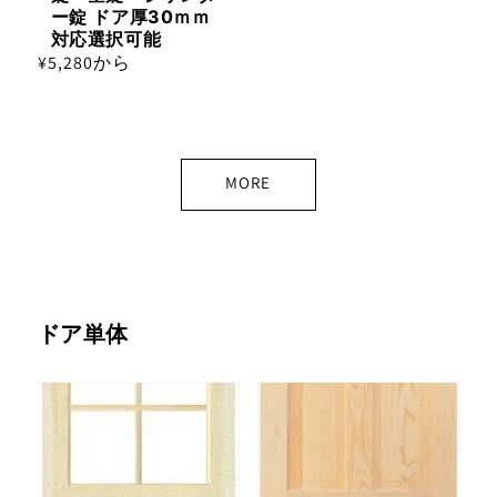
ー錠 ドア厚30ｍｍ
対応選択可能
通
¥5,280から
常
価
格
MORE
ドア単体