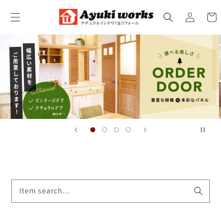
コンテ
カ
ンツに
グ
ー
進む
イ
ト
ン
Item search...