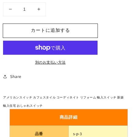
格
ィ
ア
３
３
1
を
連
連
開
ス
ス
カートに追加する
く
イ
イ
ッ
ッ
チ
チ
プ
プ
別のお支払い方法
レ
レ
ー
ー
Share
ト
ト
ス
ス
チ
チ
アメリカンスイッチ カフェスタイル コーディネイト リフォーム 輸入スイッチ 新築
ー
ー
輸入住宅 おしゃれスイッチ
ル
ル
の
の
商品詳細
数
数
量
量
品番
s-p-3