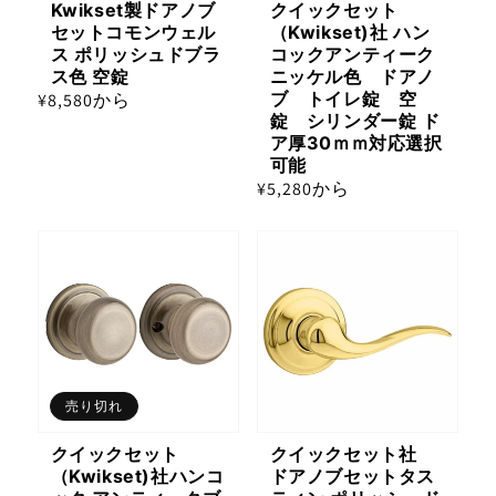
Kwikset製ドアノブ
クイックセット
セットコモンウェル
（Kwikset)社 ハン
ス ポリッシュドブラ
コックアンティーク
ス色 空錠
ニッケル色 ドアノ
ブ トイレ錠 空
通
¥8,580から
錠 シリンダー錠 ド
常
ア厚30ｍｍ対応選択
価
可能
格
通
¥5,280から
常
価
格
売り切れ
クイックセット
クイックセット社
（Kwikset)社ハンコ
ドアノブセットタス