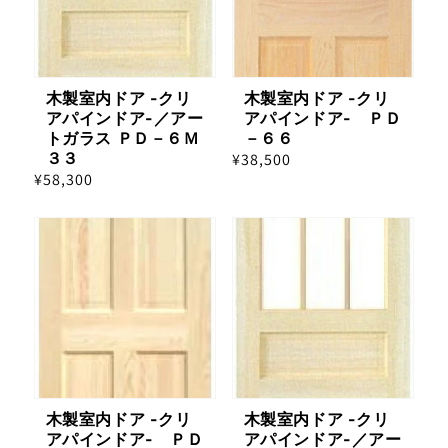
木製室内ドア -クリ
木製室内ドア -クリ
アパインドア-／アー
アパインドア- ＰＤ
トガラス ＰＤ－６Ｍ
－６６
３３
通
¥38,500
通
¥58,300
常
常
価
価
格
格
木製室内ドア -クリ
木製室内ドア -クリ
アパインドア- ＰＤ
アパインドア-／アー