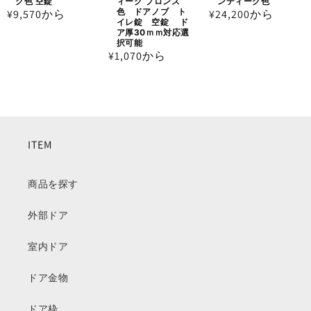
ク色 空錠
ィーク ブロンズ
ンティーク色
色 ドアノブ ト
通
¥9,570から
通
¥24,200から
イレ錠 空錠 ド
常
常
ア厚30ｍｍ対応選
択可能
価
価
通
¥1,070から
格
格
常
価
格
ITEM
商品を探す
外部ドア
室内ドア
ドア金物
ドア枠