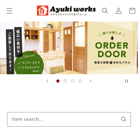
コンテ
カ
ンツに
グ
ー
進む
イ
ト
ン
Item search...