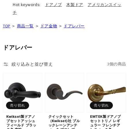
Hot keywords:
ドアノブ
木製ドア
アメリカンスイッ
チ
＞
＞
＞
TOP
商品一覧
ドア金物
ドアレバー
ドアレバー
絞り込みと並び替え
3個の商品
売り切れ
売り切れ
Kwikset製ドアノ
クイックセット
EMTEK製ドアノブ
ブセットアッシュ
（Kwikset)社 ブル
セットトリノ レギ
フィールド ブラッ
ックレーンアンテ
ュラー フレンチア