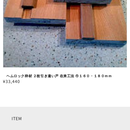
ヘムロック枠材 ２枚引き違い戸 在来工法 巾１６０・１８０ｍｍ
通
¥33,440
常
価
格
ITEM