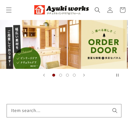
コンテ
カ
ンツに
グ
ー
進む
イ
ト
ン
Item search...