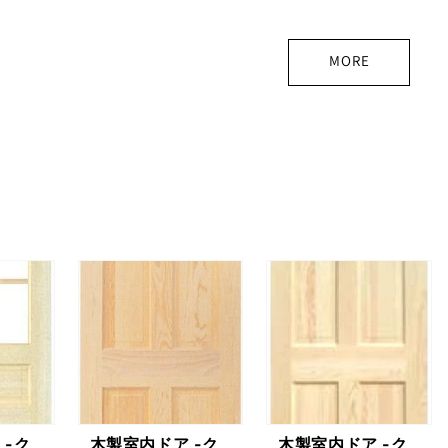
格
格
MORE
 -ク
木製室内ドア -ク
木製室内ドア -ク