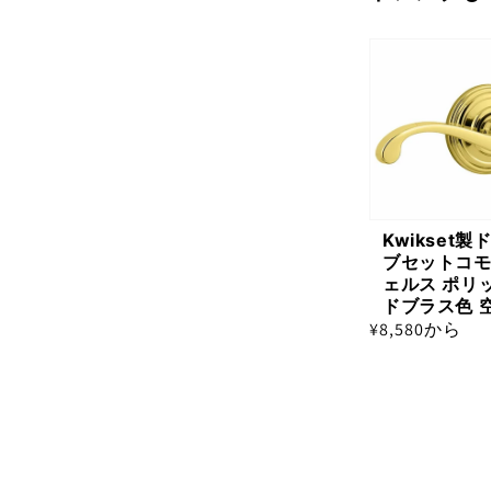
Kwikset製
ブセットコ
ェルス ポリ
ドブラス色 
通
¥8,580から
常
価
格