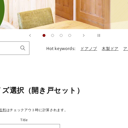
Hot keywords:
ドアノブ
木製ドア
ア
イズ選択（開き戸セット）
送料
はチェックアウト時に計算されます。
Title