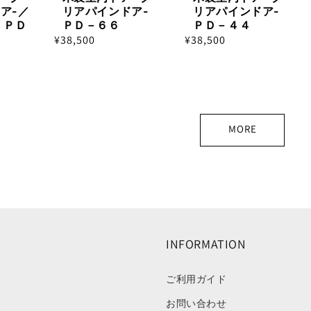
ア-／
リアパインドア-
リアパインドア-
 ＰＤ
ＰＤ－６６
ＰＤ－４４
通
¥38,500
通
¥38,500
常
常
価
価
格
格
MORE
INFORMATION
ご利用ガイド
お問い合わせ