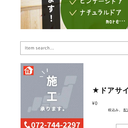
Item search...
商品情
報にス
★ドアサ
キップ
通
¥0
常
税込み。
配
価
格