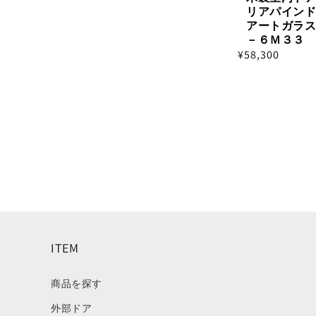
リアパインド
アートガラス
－６Ｍ３３
通
¥58,300
常
価
格
ITEM
商品を探す
外部ドア