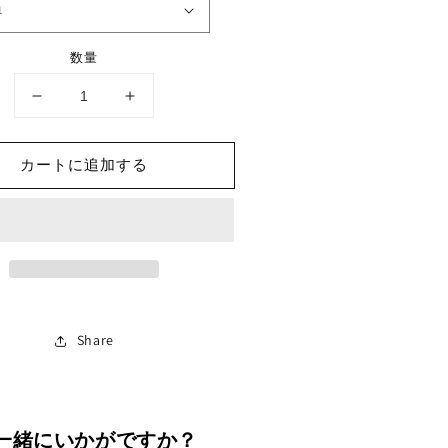
数量
★
★
ド
ド
ア
ア
カートに追加する
サ
サ
イ
イ
ズ
ズ
選
選
択
択
（開
（開
き
き
Share
戸
戸
セ
セ
ッ
ッ
ト）
ト）
一緒にいかがですか？
の
の