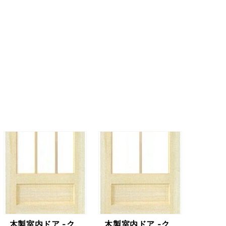
価
格
木製室内ドア -ク
木製室内ドア -ク