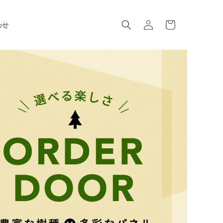
ロ
カ
グ
ー
わせ
イ
ト
ン