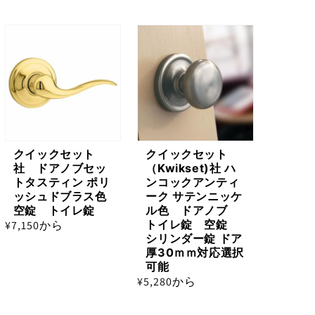
クイックセット
クイックセット
社 ドアノブセッ
（Kwikset)社 ハ
トタスティン ポリ
ンコックアンティ
ッシュドブラス色
ーク サテンニッケ
空錠 トイレ錠
ル色 ドアノブ
トイレ錠 空錠
通
¥7,150から
シリンダー錠 ドア
常
厚30ｍｍ対応選択
価
可能
格
通
¥5,280から
常