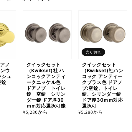
数
数
量
量
を
を
減
増
ら
や
す
す
売り切れ
ドアノ
クイックセット
クイックセット
モンウ
（Kwikset)社 ハ
（Kwikset)社ハン
ッシュ
ンコックアンティ
コック アンティー
空錠
ークニッケル色
クブラス色 ドアノ
ドアノブ トイレ
ブ:空錠、トイレ
錠 空錠 シリン
錠、シリンダー錠
ダー錠 ドア厚30
ドア厚30ｍｍ対応
ｍｍ対応選択可能
選択可
通
¥5,280から
通
¥5,280から
常
常
価
価