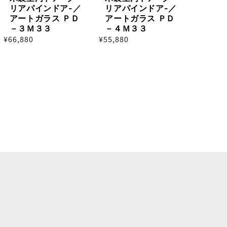
リアパインドア-／
リアパインドア-／
アートガラス ＰＤ
アートガラス ＰＤ
－３Ｍ３３
－４Ｍ３３
通
¥66,880
通
¥55,880
常
常
価
価
格
格