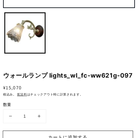
ギ
ャ
ラ
リ
ー
ビ
ュ
ー
で
掲
載
さ
ウォールランプ lights_wl_fc-ww621g-097
れ
て
通
¥15,070
い
る
常
税込み。
配送料
はチェックアウト時に計算されます。
メ
価
数量
デ
格
ィ
ア
ウ
ウ
1
を
ォ
ォ
開
ー
ー
カートに追加する
く