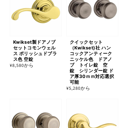
Kwikset製ドアノブ
クイックセット
セットコモンウェル
（Kwikset)社 ハン
ス ポリッシュドブラ
コックアンティーク
ス色 空錠
ニッケル色 ドアノ
ブ トイレ錠 空
通
¥8,580から
錠 シリンダー錠 ド
常
ア厚30ｍｍ対応選択
価
可能
格
通
¥5,280から
常
価
格