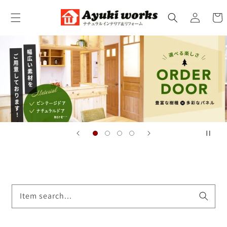
コンテ
カ
ンツに
グ
ー
進む
イ
ト
ン
Item search...