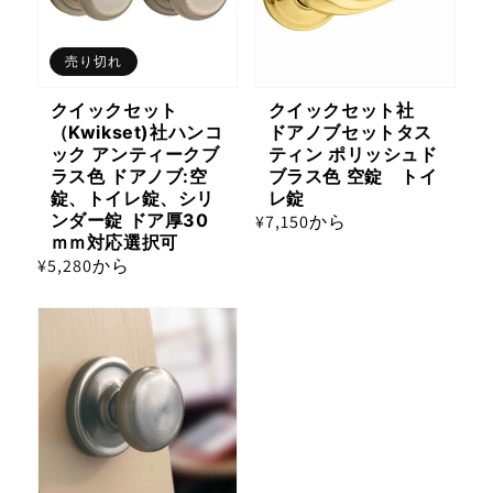
売り切れ
クイックセット
クイックセット社
（Kwikset)社ハンコ
ドアノブセットタス
ック アンティークブ
ティン ポリッシュド
ラス色 ドアノブ:空
ブラス色 空錠 トイ
錠、トイレ錠、シリ
レ錠
ンダー錠 ドア厚30
通
¥7,150から
ｍｍ対応選択可
常
通
¥5,280から
価
常
格
価
格