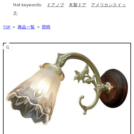
Hot keywords:
ドアノブ
木製ドア
アメリカンスイッ
チ
＞
＞
TOP
商品一覧
照明
商品情
報にス
キップ