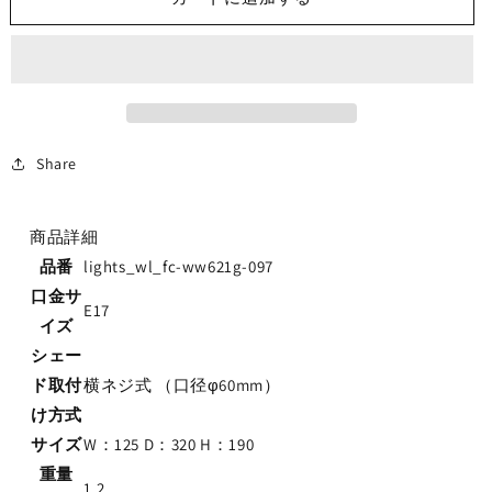
ル
ル
ラ
ラ
ン
ン
プ
プ
lights_wl_fc-
lights_wl_fc-
ww621g-
ww621g-
097
097
Share
の
の
数
数
商品詳細
量
量
を
品番
lights_wl_fc-ww621g-097
を
減
増
口金サ
E17
ら
や
イズ
す
す
シェー
ド取付
横ネジ式 （口径φ60mm）
け方式
サイズ
W：125 D：320 H：190
重量
1.2