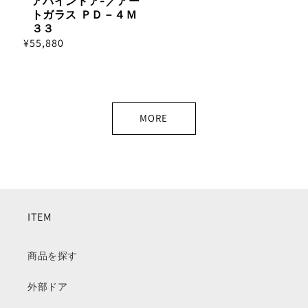
アパインドア-／アー
トガラス ＰＤ－４Ｍ
３３
通
¥55,880
常
価
格
MORE
ITEM
商品を探す
外部ドア