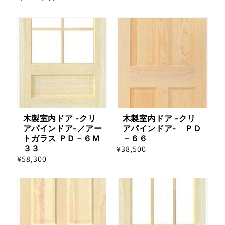
木製室内ドア -クリ
木製室内ドア -クリ
アパインドア-／アー
アパインドア- ＰＤ
トガラス ＰＤ－６Ｍ
－６６
３３
通
¥38,500
通
¥58,300
常
常
価
価
格
格