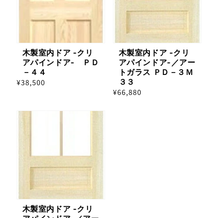
木製室内ドア -クリ
木製室内ドア -クリ
アパインドア- ＰＤ
アパインドア-／アー
－４４
トガラス ＰＤ－３Ｍ
３３
通
¥38,500
通
¥66,880
常
常
価
価
格
格
木製室内ドア -クリ