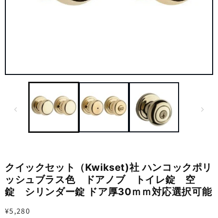
ギ
ャ
ラ
リ
ー
ビ
ュ
ー
で
掲
クイックセット（Kwikset)社 ハンコックポリ
載
さ
ッシュブラス色 ドアノブ トイレ錠 空
れ
錠 シリンダー錠 ドア厚30ｍｍ対応選択可能
て
い
通
¥5,280
る