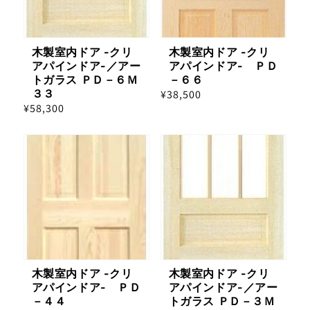
木製室内ドア -クリ
木製室内ドア -クリ
アパインドア-／アー
アパインドア- ＰＤ
トガラス ＰＤ－６Ｍ
－６６
３３
通
¥38,500
通
¥58,300
常
常
価
価
格
格
木製室内ドア -クリ
木製室内ドア -クリ
アパインドア- ＰＤ
アパインドア-／アー
－４４
トガラス ＰＤ－３Ｍ