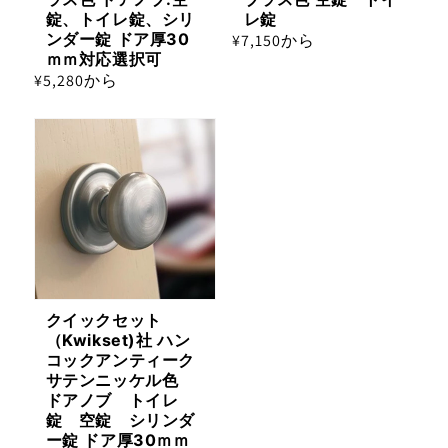
錠、トイレ錠、シリ
レ錠
ンダー錠 ドア厚30
通
¥7,150から
ｍｍ対応選択可
常
通
¥5,280から
価
常
格
価
格
クイックセット
（Kwikset)社 ハン
コックアンティーク
サテンニッケル色
ドアノブ トイレ
錠 空錠 シリンダ
ー錠 ドア厚30ｍｍ