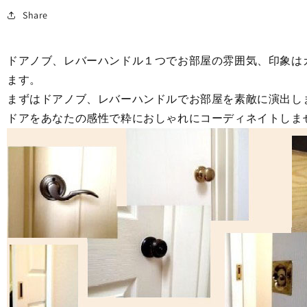
社
社
Share
ハ
ハ
ン
ン
コ
コ
ドアノブ、レバーハンドル１つでお部屋の雰囲気、印象は
ッ
ッ
ます。
ク
ク
まずはドアノブ、レバーハンドルでお部屋を素敵に演出し
ポ
ポ
ドアをあなたの感性で粋におしゃれにコーディネイトしま
リ
リ
ッ
ッ
シ
シ
ュ
ュ
ブ
ブ
ラ
ラ
ス
ス
色
色
ド
ド
ア
ア
ノ
ノ
ブ
ブ