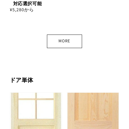
対応選択可能
通
¥5,280から
常
価
格
MORE
ドア単体