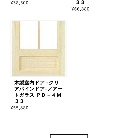
３３
通
¥38,500
通
¥66,880
常
常
価
価
格
格
木製室内ドア -クリ
アパインドア-／アー
トガラス ＰＤ－４Ｍ
３３
通
¥55,880
常
価
格