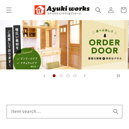
コンテ
カ
グ
ンツに
ー
進む
イ
ト
ン
Item search...