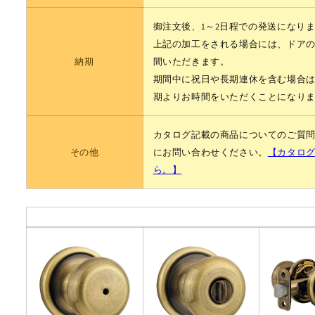
御注文後、1～2日程での発送になり
上記の加工をされる場合には、ドア
納期
間いただきます。
期間中に祝日や長期連休を含む場合
期よりお時間をいただくことになり
カタログ記載の商品についてのご質
その他
にお問い合わせください。
【カタロ
ら。】