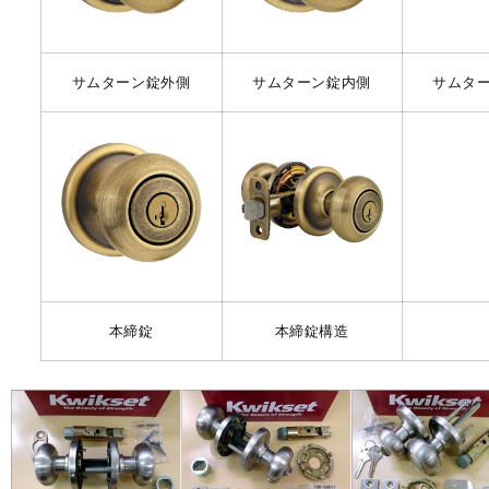
サムターン錠外側
サムターン錠内側
サムタ
本締錠
本締錠構造