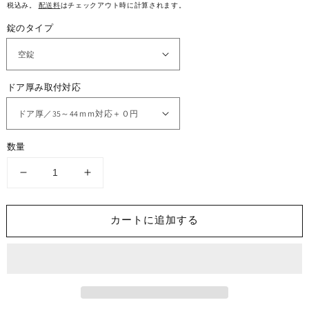
メ
常
税込み。
配送料
はチェックアウト時に計算されます。
デ
価
ィ
錠のタイプ
格
ア
1
2
を
開
く
ドア厚み取付対応
数量
ク
ク
イ
イ
ッ
ッ
カートに追加する
ク
ク
セ
セ
ッ
ッ
ト
ト
（Kwikset)
（Kwikset)