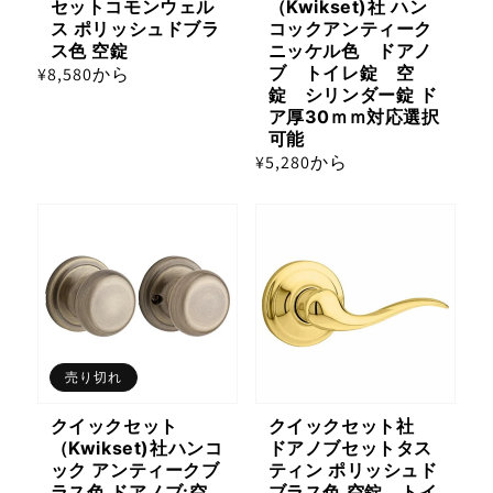
セットコモンウェル
（Kwikset)社 ハン
ス ポリッシュドブラ
コックアンティーク
ス色 空錠
ニッケル色 ドアノ
ブ トイレ錠 空
通
¥8,580から
錠 シリンダー錠 ド
常
ア厚30ｍｍ対応選択
価
可能
格
通
¥5,280から
常
価
格
売り切れ
クイックセット
クイックセット社
（Kwikset)社ハンコ
ドアノブセットタス
ック アンティークブ
ティン ポリッシュド
ラス色 ドアノブ:空
ブラス色 空錠 トイ