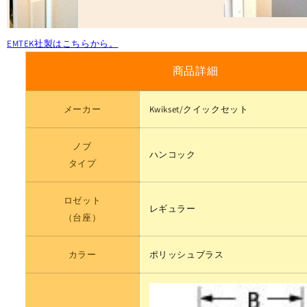
ト
ト
イ
イ
レ
レ
EMTEK社製はこちらから。
錠
錠
商品詳細
空
空
錠
錠
シ
シ
メーカー
Kwikset/クイックセット
リ
リ
ン
ン
ノブ
ハンコック
ダ
ダ
タイプ
ー
ー
錠
錠
ロゼット
ド
ド
レギュラー
（台座）
ア
ア
厚
厚
30
30
カラー
ポリッシュブラス
ｍ
ｍ
ｍ
ｍ
対
対