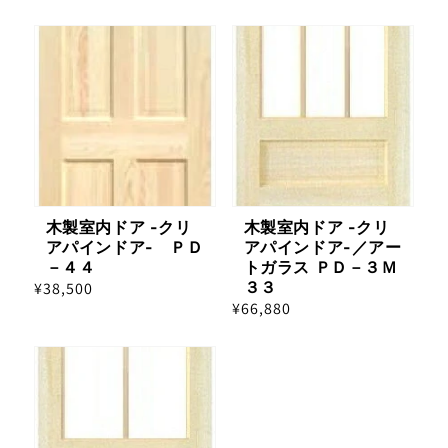
常
価
価
格
格
木製室内ドア -クリ
木製室内ドア -クリ
アパインドア- ＰＤ
アパインドア-／アー
－４４
トガラス ＰＤ－３Ｍ
３３
通
¥38,500
通
¥66,880
常
常
価
価
格
格