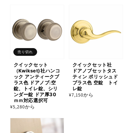
常
価
格
売り切れ
クイックセット
クイックセット社
（Kwikset)社ハンコ
ドアノブセットタス
ック アンティークブ
ティン ポリッシュド
ラス色 ドアノブ:空
ブラス色 空錠 トイ
錠、トイレ錠、シリ
レ錠
ンダー錠 ドア厚30
通
¥7,150から
ｍｍ対応選択可
常
通
¥5,280から
価
常
格
価
格