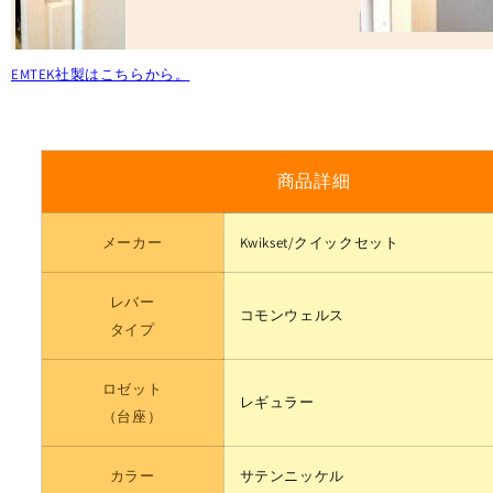
数
数
量
量
を
を
EMTEK社製はこちらから。
減
増
ら
や
す
す
商品詳細
メーカー
Kwikset/クイックセット
レバー
コモンウェルス
タイプ
ロゼット
レギュラー
（台座）
カラー
サテンニッケル