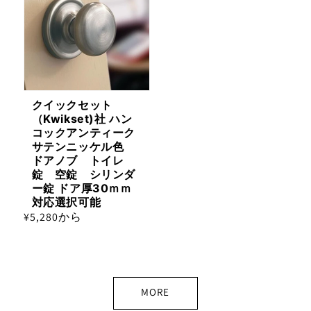
クイックセット
（Kwikset)社 ハン
コックアンティーク
サテンニッケル色
ドアノブ トイレ
錠 空錠 シリンダ
ー錠 ドア厚30ｍｍ
対応選択可能
通
¥5,280から
常
価
格
MORE