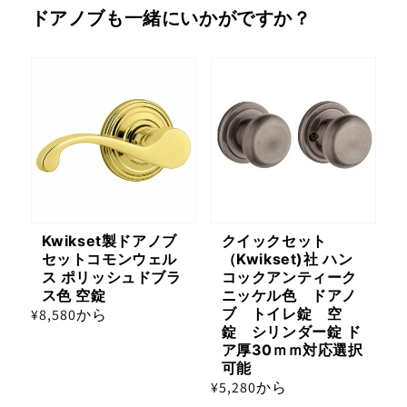
ドアノブも一緒にいかがですか？
Kwikset製ドアノブ
クイックセット
セットコモンウェル
（Kwikset)社 ハン
ス ポリッシュドブラ
コックアンティーク
ス色 空錠
ニッケル色 ドアノ
ブ トイレ錠 空
通
¥8,580から
錠 シリンダー錠 ド
常
ア厚30ｍｍ対応選択
価
可能
格
通
¥5,280から