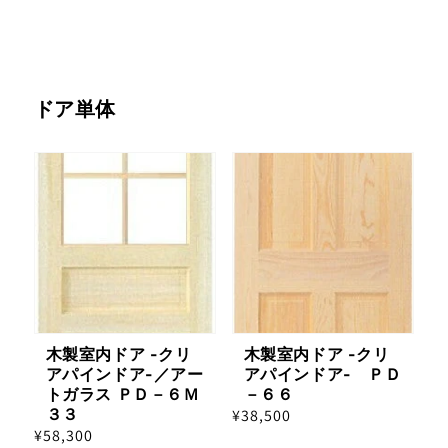
ドア単体
木製室内ドア -クリ
木製室内ドア -クリ
アパインドア-／アー
アパインドア- ＰＤ
トガラス ＰＤ－６Ｍ
－６６
３３
通
¥38,500
通
¥58,300
常