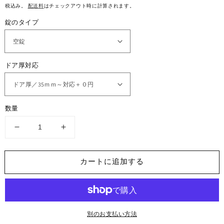
メ
常
税込み。
配送料
はチェックアウト時に計算されます。
デ
価
ィ
錠のタイプ
ア
格
1
を
開
く
ドア厚対応
数量
Kwikset
Kwikset
製
製
ド
ド
カートに追加する
ア
ア
ノ
ノ
ブ
ブ
セ
セ
ッ
ッ
別のお支払い方法