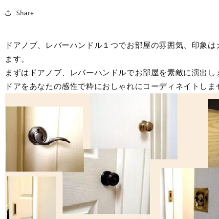
ト
ト
Share
コ
コ
モ
モ
ン
ン
ドアノブ、レバーハンドル１つでお部屋の雰囲気、印象は
ウ
ウ
ます。
ェ
ェ
まずはドアノブ、レバーハンドルでお部屋を素敵に演出し
ル
ル
ス
ス
ドアをあなたの感性で粋におしゃれにコーディネイトしま
サ
サ
テ
テ
ン
ン
ニ
ニ
ッ
ッ
ケ
ケ
ル
ル
色
色
空
空
錠
錠
の
の