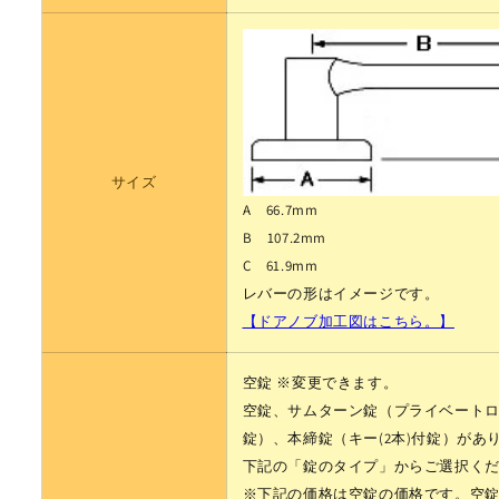
サイズ
A 66.7mm
B 107.2mm
C 61.9mm
レバーの形はイメージです。
【ドアノブ加工図はこちら。】
空錠
※変更できます。
空錠、サムターン錠（プライベート
錠）、
本締錠（キー(2本)付錠）があ
下記の「錠のタイプ」からご選択く
※下記の価格は空錠の価格です。空