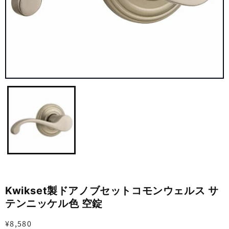
ギ
ャ
ラ
リ
ー
ビ
ュ
ー
で
掲
載
さ
Kwikset製ドアノブセットコモンウェルス サ
れ
テンニッケル色 空錠
て
い
る
通
¥8,580