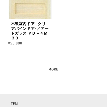
木製室内ドア -クリ
アパインドア-／アー
トガラス ＰＤ－４Ｍ
３３
通
¥55,880
常
価
格
MORE
ITEM