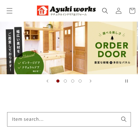
コンテ
カ
ンツに
グ
ー
進む
イ
ト
ン
Item search...