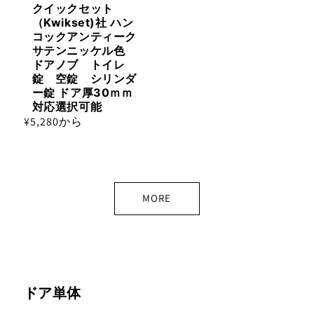
クイックセット
（Kwikset)社 ハン
コックアンティーク
サテンニッケル色
ドアノブ トイレ
錠 空錠 シリンダ
ー錠 ドア厚30ｍｍ
対応選択可能
通
¥5,280から
常
価
格
MORE
ドア単体