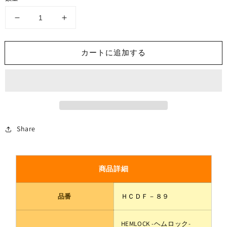
ヘ
ヘ
ム
ム
ロ
ロ
カートに追加する
ッ
ッ
ク
ク
枠
枠
材
材
折
折
れ
れ
Share
戸
戸
ダ
ダ
ブ
ブ
ル
ル
商品詳細
２
２
×
×
品番
ＨＣＤＦ－８９
４
４
工
工
HEMLOCK -ヘムロック-