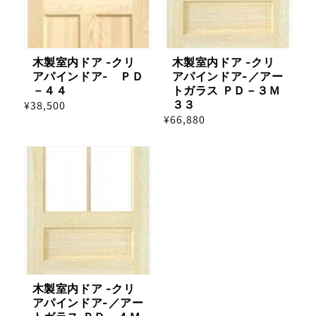
木製室内ドア -クリ
木製室内ドア -クリ
アパインドア- ＰＤ
アパインドア-／アー
－４４
トガラス ＰＤ－３Ｍ
３３
通
¥38,500
通
¥66,880
常
常
価
価
格
格
木製室内ドア -クリ
アパインドア-／アー