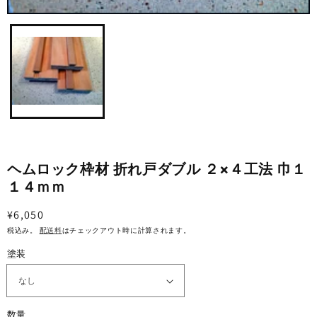
ギ
ャ
ラ
リ
ー
ビ
ュ
ー
で
掲
載
さ
ヘムロック枠材 折れ戸ダブル ２×４工法 巾１
れ
１４ｍｍ
て
い
る
通
¥6,050
メ
常
税込み。
配送料
はチェックアウト時に計算されます。
デ
価
ィ
塗装
ア
格
1
を
開
く
数量