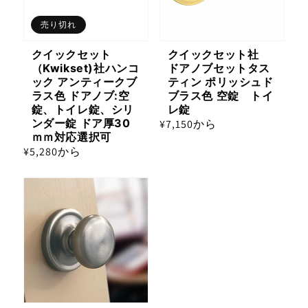
売り切れ
クイックセット
クイックセット社
（Kwikset)社ハンコ
ドアノブセットタス
ック アンティークブ
ティン ポリッシュド
ラス色 ドアノブ:空
ブラス色 空錠 トイ
錠、トイレ錠、シリ
レ錠
ンダー錠 ドア厚30
通
¥7,150から
ｍｍ対応選択可
常
通
¥5,280から
価
常
格
価
格