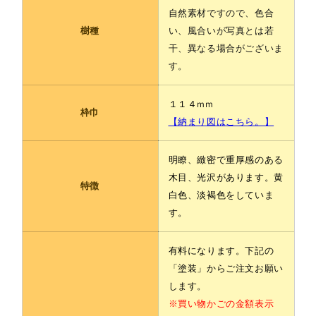
法
法
自然素材ですので、色合
巾
巾
樹種
い、風合いが写真とは若
１
１
干、異なる場合がございま
１
１
す。
４
４
ｍ
ｍ
ｍ
ｍ
１１４mm
枠巾
の
の
【納まり図はこちら。】
数
数
量
量
明瞭、緻密で重厚感のある
を
を
木目、光沢があります。黄
特徴
減
増
白色、淡褐色をしていま
ら
や
す。
す
す
有料になります。下記の
「塗装」からご注文お願い
します。
※買い物かごの金額表示