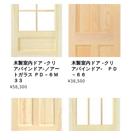
木製室内ドア -クリ
木製室内ドア -クリ
アパインドア-／アー
アパインドア- ＰＤ
トガラス ＰＤ－６Ｍ
－６６
３３
通
¥38,500
通
¥58,300
常
常
価
価
格
格