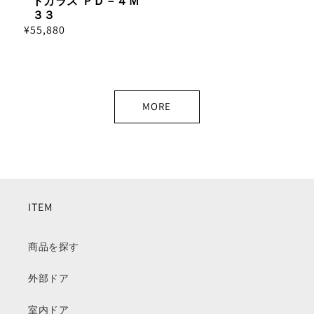
トガラス ＰＤ－４Ｍ
３３
通
¥55,880
常
価
格
MORE
ITEM
商品を探す
外部ドア
室内ドア