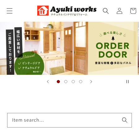
コンテ
カ
ンツに
グ
ー
進む
イ
ト
ン
Item search...