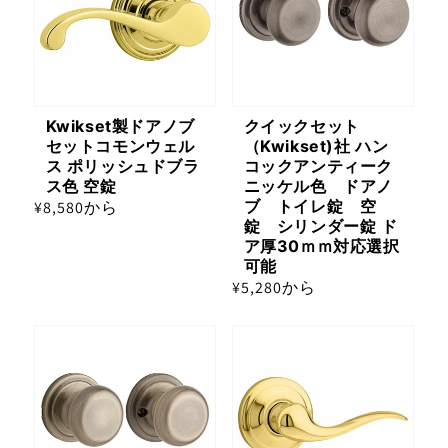
Kwikset製ドアノブ
クイックセット
セットコモンウェル
（Kwikset)社 ハン
ス ポリッシュドブラ
コックアンティーク
ス色 空錠
ニッケル色 ドアノ
ブ トイレ錠 空
通
¥8,580から
錠 シリンダー錠 ド
常
ア厚30ｍｍ対応選択
価
可能
格
通
¥5,280から
常
価
格