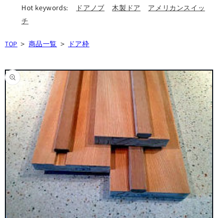
Hot keywords:
ドアノブ
木製ドア
アメリカンスイッ
チ
＞
＞
TOP
商品一覧
ドア枠
商品情
報にス
キップ